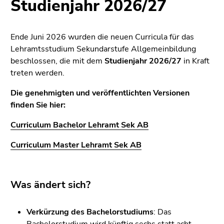
Studienjahr 2026/27
bestätigen
Sie diesen
Link.
Ende Juni 2026 wurden die neuen Curricula für das
Beginn
Zum
Lehramtsstudium Sekundarstufe Allgemeinbildung
des
Inhalt
beschlossen, die mit dem
Studienjahr 2026/27
in Kraft
Seitenbereichs:
(Zugriffstaste
treten werden.
Seitenbereiche:
1)
Die genehmigten und veröffentlichten Versionen
Zur
finden Sie hier:
Positionsanzeige
(Zugriffstaste
Curriculum Bachelor Lehramt Sek AB
2)
Zur
Curriculum Master Lehramt Sek AB
Hauptnavigation
(Zugriffstaste
3)
Was ändert sich?
Zur
Unternavigation
Verkürzung des Bachelorstudiums
: Das
(Zugriffstaste