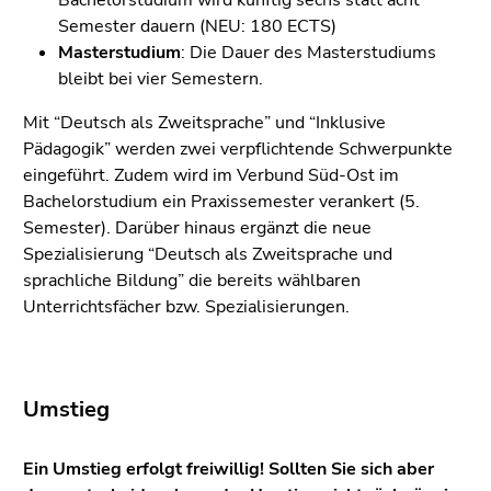
Bachelorstudium wird künftig sechs statt acht
4)
Semester dauern (NEU: 180 ECTS)
Zu
Masterstudium
: Die Dauer des Masterstudiums
den
bleibt bei vier Semestern.
Zusatzinformationen
(Zugriffstaste
Mit “Deutsch als Zweitsprache” und “Inklusive
5)
Pädagogik” werden zwei verpflichtende Schwerpunkte
Zu
eingeführt. Zudem wird im Verbund Süd-Ost im
den
Bachelorstudium ein Praxissemester verankert (5.
Seiteneinstellungen
Semester). Darüber hinaus ergänzt die neue
(Benutzer/Sprache)
Spezialisierung “Deutsch als Zweitsprache und
(Zugriffstaste
sprachliche Bildung” die bereits wählbaren
8)
Unterrichtsfächer bzw. Spezialisierungen.
Zur
Suche
(Zugriffstaste
9)
Umstieg
Ende
Ein Umstieg erfolgt freiwillig! Sollten Sie sich aber
dieses