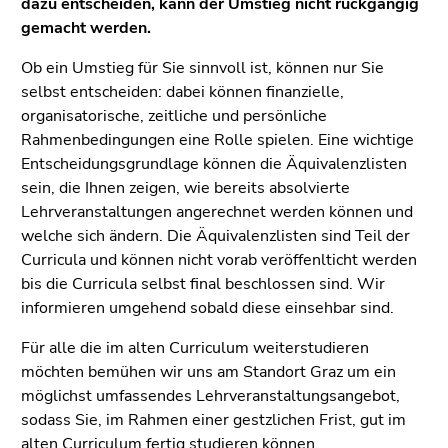
dazu entscheiden, kann der Umstieg nicht rückgängig
Seitenbereichs.
gemacht werden.
Zur
Übersicht
Ob ein Umstieg für Sie sinnvoll ist, können nur Sie
der
selbst entscheiden: dabei können finanzielle,
Seitenbereiche
organisatorische, zeitliche und persönliche
Rahmenbedingungen eine Rolle spielen. Eine wichtige
Entscheidungsgrundlage können die Äquivalenzlisten
sein, die Ihnen zeigen, wie bereits absolvierte
Lehrveranstaltungen angerechnet werden können und
welche sich ändern. Die Äquivalenzlisten sind Teil der
Curricula und können nicht vorab veröffenlticht werden
bis die Curricula selbst final beschlossen sind. Wir
informieren umgehend sobald diese einsehbar sind.
Für alle die im alten Curriculum weiterstudieren
möchten bemühen wir uns am Standort Graz um ein
möglichst umfassendes Lehrveranstaltungsangebot,
sodass Sie, im Rahmen einer gestzlichen Frist, gut im
alten Curriculum fertig studieren können.