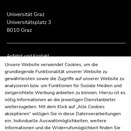
des
dieses
dieses
Seitenbereichs:
Seitenbereichs.
Seitenbereichs.
Universität Graz
Zusatzinformationen:
Zur
Zur
Universitätsplatz 3
Übersicht
Übersicht
8010 Graz
der
der
Seitenbereiche
Seitenbereiche
Anfahrt und Kontakt
Kommunikation und Öffentlichkeitsarbeit
Unsere Website verwendet Cookies, um die
grundlegende Funktionalität unserer Website zu
Moodle
gewährleisten sowie die Zugriffe auf unserer Website zu
UNIGRAZonline
analysieren bzw. um Funktionen für Soziale Medien und
Impressum
zielgerichtete Werbung anbieten zu können. Hierzu ist es
Datenschutzerklärung
nötig Informationen an die jeweiligen Dienstanbieter
Cookie-Einstellungen
weiterzugeben. Mit dem Klick auf „Alle Cookies
Barrierefreiheitserklärung
akzeptieren“ willigen Sie in diese Datenverarbeitungen
ein. Individuelle Auswahlmöglichkeiten, weitere
Informationen und die Widerrufsmöglichkeit finden Sie